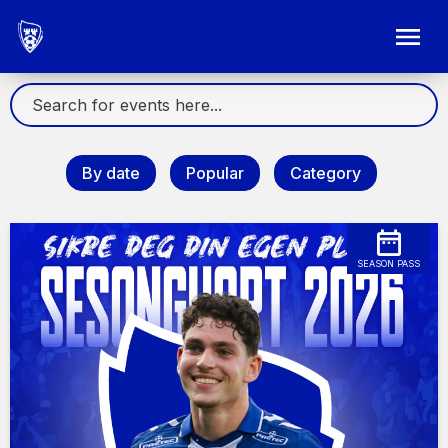
By date
Popular
Category
SEASON PASS