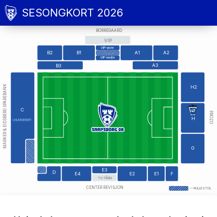
SESONGKORT 2026
BORREGAARD
VIP
VIP-øvre
B2
B1
A1
A2
VIP-nedre
A3
B3
MARKER & EIDSBERG SPAREBANK
H2
C
PROZO
H
UNUMMERERT
G
E3
D
E4
E2
E1
F
TV-TÅRN
CENTER REVISJON
—
RULLESTOL