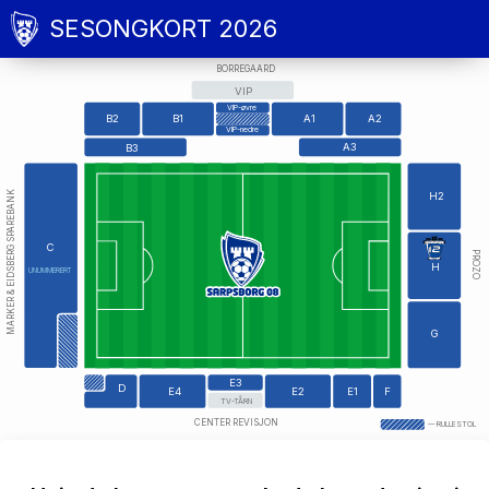
SESONGKORT 2026
BORREGAARD
VIP
VIP-øvre
B2
B1
A1
A2
VIP-nedre
A3
B3
MARKER & EIDSBERG SPAREBANK
H2
C
PROZO
H
UNUMMERERT
G
E3
D
E4
E2
E1
F
TV-TÅRN
CENTER REVISJON
—
RULLESTOL