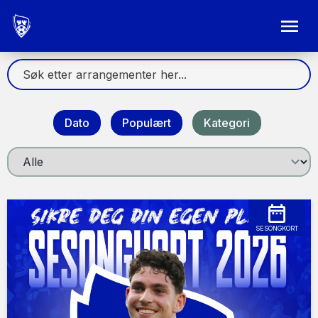
Dato
Populært
Kategori
SESONGKORT