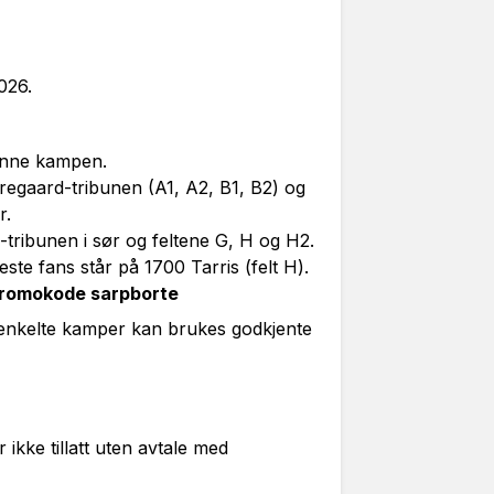
026.
denne kampen.
rregaard-tribunen (A1, A2, B1, B2) og
r.
tribunen i sør og feltene G, H og H2.
e fans står på 1700 Tarris (felt H).
 promokode sarpborte
 enkelte kamper kan brukes godkjente
 ikke tillatt uten avtale med