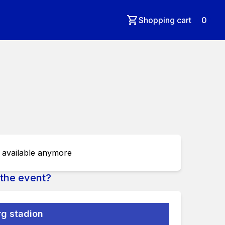
Shopping cart
0
t available anymore
the event?
g stadion