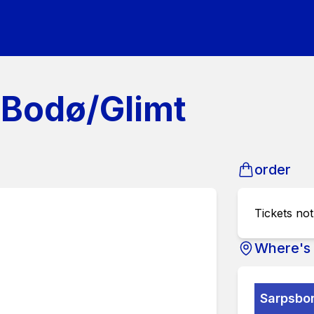
 Bodø/Glimt
order
Tickets no
Where's 
Sarpsbor