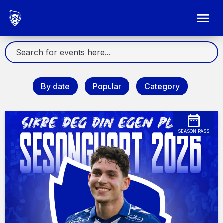
By date
Popular
Category
SEASON PASS