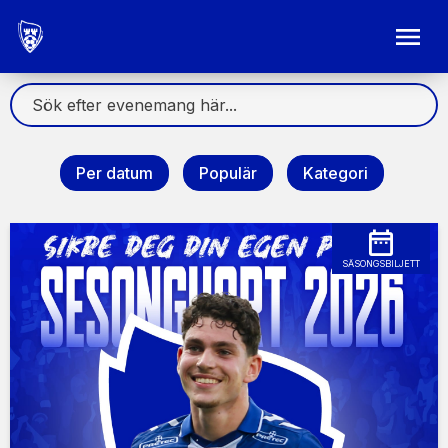
Per datum
Populär
Kategori
SÄSONGSBILJETT