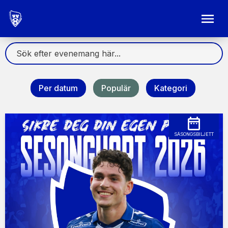
Per datum
Populär
Kategori
SÄSONGSBILJETT