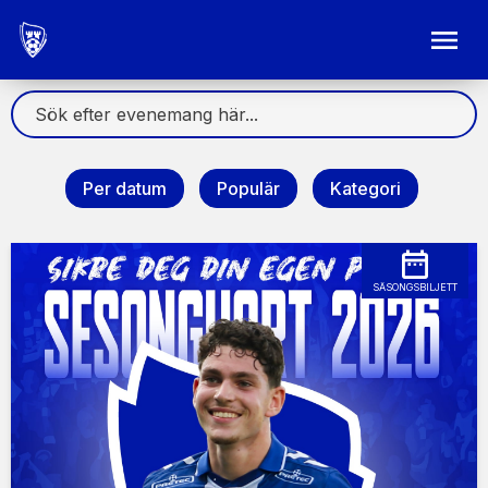
Per datum
Populär
Kategori
SÄSONGSBILJETT